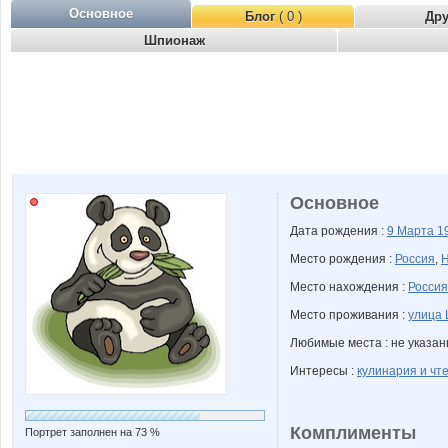
Основное
Блог
( 0 )
Др
Шпионаж
Основное
Дата рождения :
9 Марта
1
Место рождения :
Россия
,
Н
Место нахождения :
Россия
Место проживания :
улица 
Любимые места : не указа
Интересы :
кулинария и чте
Комплименты
Портрет заполнен на 73 %