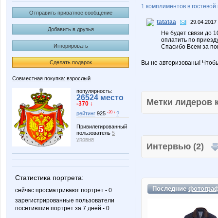
1 комплиментов в гостевой 
Отправить приватное сообщение
tatataa
29.04.2017 
Добавить в друзья
Не будет связи до 1
оплатить по приезду
Игнорировать
Спасибо Всем за по
Сделать подарок
Вы не авторизованы! Чтоб
Совместная покупка: взрослый
популярность:
26524 место
Метки лидеров
-370 ↓
-20 ↓
рейтинг
925
?
Привилегированный
пользователь
5
уровня
Интервью (2)
Статистика портрета:
Последние
фотогра
сейчас просматривают портрет - 0
зарегистрированные пользователи
посетившие портрет за 7 дней - 0